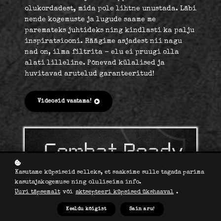
olukordadest, mida pole lihtne unustada. Läbi
nende kogemuste ja lugude saame me
paremateks juhtideks ning kindlasti ka palju
inspiratsiooni. Räägime asjadest nii nagu
nad on, ilma filtrita - elu ei pruugi olla
alati lilleline. Põnevad külalised ja
huvitavad arutelud garanteeritud!
Videosid vaatama!
Kasutame küpsiseid selleks, et saaksime sulle tagada parima
kasutajakogemuse ning oluliseima info.
Uuri täpsemalt
või
aktsepteeri küpsised ükshaaval
.
Keeldu kõigist
Sain aru!