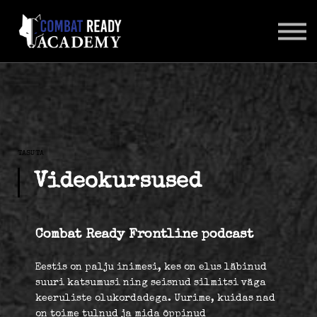
SUHTLUSKESKKOND
LOGI SISSE
TASUTA
Videokursused
Combat Ready Frontline podcast
Eestis on palju inimesi, kes on elus läbinud
suuri katsumusi ning seisnud silmitsi väga
keeruliste olukordadega. Uurime, kuidas nad
on toime tulnud ja mida õppinud