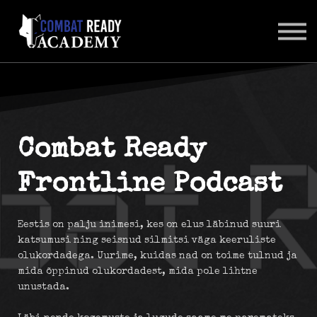
SUHTLUSKESKKOND
LOGI SISSE
Combat Ready
Frontline Podcast
Eestis on palju inimesi, kes on elus läbinud suuri
katsumusi ning seisnud silmitsi väga keeruliste
olukordadega. Uurime, kuidas nad on toime tulnud ja
mida õppinud olukordadest, mida pole lihtne
unustada.