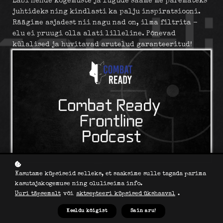
Läbi nende kogemuste ja lugude saame me paremateks
juhtideks ning kindlasti ka palju inspiratsiooni.
Räägime asjadest nii nagu nad on, ilma filtrita -
elu ei pruugi olla alati lilleline. Põnevad
külalised ja huvitavad arutelud garanteeritud!
Kasutame küpsiseid selleks, et saaksime sulle tagada parima
kasutajakogemuse ning oluliseima info.
Uuri täpsemalt
või
aktsepteeri küpsised ükshaaval
.
Logi sisse ja vaata tasuta!
Keeldu kõigist
Sain aru!