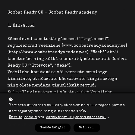
Combat Ready OÜ – Combat Ready Academy
1. Üldsätted
Käesolevad kasutustingimused (“Tingimused”)
reguleerivad veebilehe [www.combatreadyacademy.ee]
(http://www.combatreadyacademy.ee) (“Veebileht”)
kasutamist ning kõiki teenuseid, mida osutab Combat
Ready OÜ (“Ettevõte”, “Meie”).
Veebilehe kasutamise või teenuste ostmisega
kinnitate, et nõustute käesolevate Tingimustega
ning olete nendega õiguslikult seotud.
Kui te Tingimustega ei nõustu, tuleb Veebilehe
kasutamine viivitamatult lõpetada.
Kasutame küpsiseid selleks, et saaksime sulle tagada parima
kasutajakogemuse ning oluliseima info.
2. Ettevõtte andmed
Uuri täpsemalt
või
aktsepteeri küpsised ükshaaval
.
Combat Ready OÜ
Keeldu kõigist
Sain aru!
Registrikood: 16348509