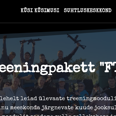
KÜSI KÜSIMUSI
SUHTLUSKESKKOND
eeningpakett "F
 lehelt leiad ülevaate treeningmooduli
sinu meeskonda järgnevate kuude jooksul