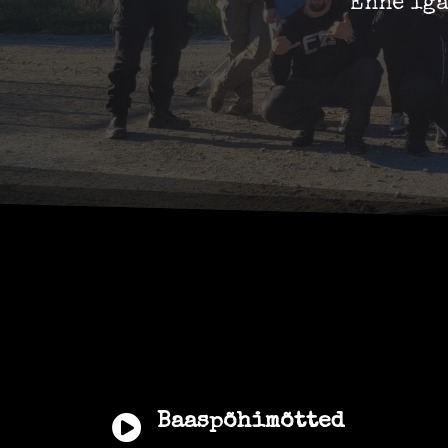
Enne iga
Baaspõhimõtted