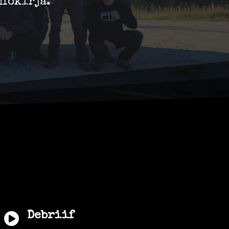
nfokirja.
Debriif