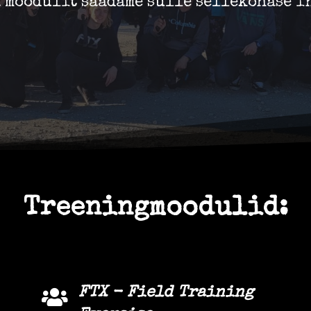
 moodulit saadame sulle sellekohase i
Treeningmoodulid:
FTX - Field Training