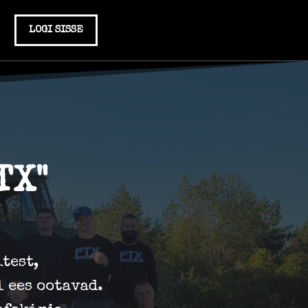
LOGI SISSE
TX"
test,
 ees ootavad.