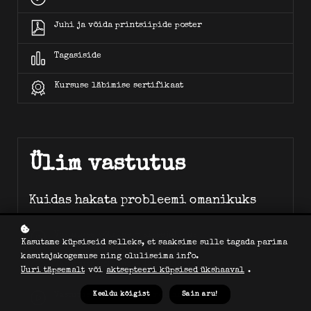
Juhi ja võida printsiipide poster
Tagasiside
Kursuse läbimise sertifikaat
Ülim vastutus
Kuidas hakata probleemi omanikuks
Vastutuse võtmine - sissejuhatus
Kasutame küpsiseid selleks, et saaksime sulle tagada parima
kasutajakogemuse ning oluliseima info.
Vastutuse võtmine - 1. rollimäng
Uuri täpsemalt
või
aktsepteeri küpsised ükshaaval
.
Vastutuse võtmine - 2. rollimäng
Keeldu kõigist
Sain aru!