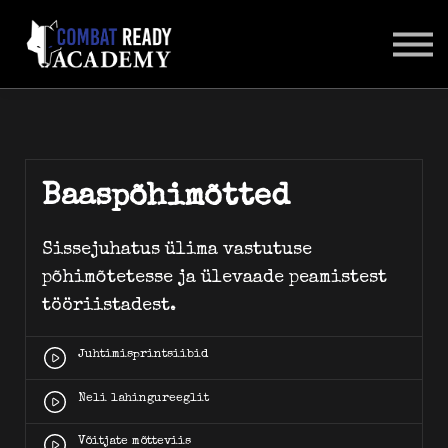
SUHTLUSKESKKOND
LOGI SISSE
Baaspõhimõtted
Sissejuhatus ülima vastutuse
põhimõtetesse ja ülevaade peamistest
tööriistadest.
Juhtimisprintsiibid
Neli lahingureeglit
Võitjate mõtteviis